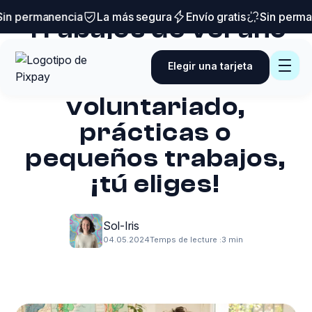
Trucos y consejos
n permanencia
La más segura
Envío gratis
Sin perman
Trabajos de verano
para adolescentes
Elegir una tarjeta
de 15 años:
voluntariado,
prácticas o
pequeños trabajos,
¡tú eliges!
Sol-Iris
04.05.2024
Temps de lecture :
3 min