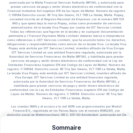
autorizada por la Malta Financial Services Authority (MFSA), y autorizada para
prestar servicios de pago y emitir dinero electrónico de conformidad con la
Financial Institution Act (capítulo 376 de las leyes de Malta). Número de registro:
C 106164.Domicilio social: 85 Triq San Gwann, VLT 1165 La Valeta, Malta. Pixpay,
sociedad inscrita en el Registro Nacional de Empresas con el número 845 129
840 y que opera bajo la marca Pixpay, actúa como proveedor de servicios
externalizados de la tarjeta Visa Pixpay por cuenta de IDT Services Limited.
Todas las referencias que figuren en la tarjeta y en cualquier documentación
pertinente a «Transact Payments Malta Limited» deberán leerse e interpretarse
como referencias a «IDT Services Limited», que ha asumido todos los derechos,
obligaciones y responsabilidades como emisor de su tarjeta Visa. La tarjeta Visa
Pixpay está emitida por IDT Services Limited, miembro afiliado de Visa Europe.
IDT Services Limited es una entidad financiera regulada, autorizada por la
Autoridad de Servicios Financieros de Malta (MFSA), y habilitada para prestar
servicios de pago y emitir dinero electrónico de conformidad con la Ley de
Entidades Financieras (capítulo 376 del Código de Leyes de Malta). Número de
registro: C 106164. Domicilio social: 85 Triq San Gwann, VLT 1165 La Valeta, Malta.
La tarjeta Visa Pixpay está emitida por IDT Services Limited, miembro afiliado de
Visa Europe. IDT Services Limited es una entidad financiera regulada,
autorizada por la Autoridad de Servicios Financieros de Malta (MFSA), y
habilitada para prestar servicios de pago y emitir dinero electrónico de
conformidad con la Ley de Entidades Financieras (capítulo 376 del Código de
Leyes de Malta). Número de registro: C 106164. Domicilio social: 85 Triq San
Gwann, VLT 1165 La Valeta, Malta.
Las cuentas IBAN y el acceso a la red SEPA son proporcionados por Modulr
Finance B.V., registrada en los Países Bajos con el número 81852401, con
domicilio social en Weteringschans 165 C, 1017 XD Amsterdam, autorizada por De
Nederlandsche Bank N.V. para la emisión de dinero electrónico y la producción
de servicios de pago con el número de referencia R182870.
Sommaire
Para ponerte en contacto con Pixpay o en caso de reclamación, haz
clic
aquí.