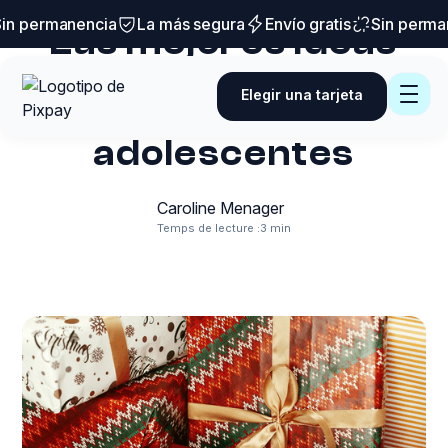
Trucos y consejos
n permanencia
La más segura
Envío gratis
Sin perman
Las mejores ideas
de regalos de
Elegir una tarjeta
Navidad para
adolescentes
Caroline Menager
Temps de lecture :
3 min