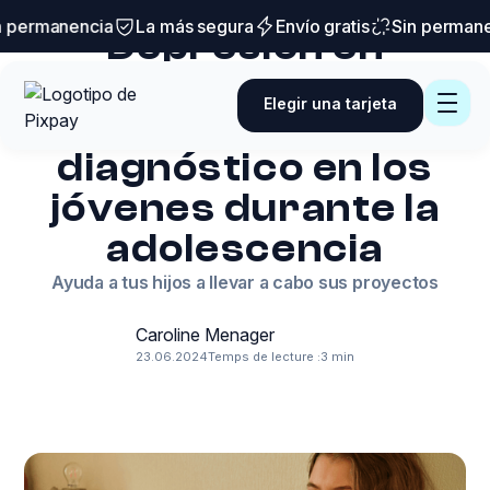
Trucos y consejos
permanencia
La más segura
Envío gratis
Sin permanen
Depresión en
adolescentes:
Elegir una tarjeta
síntomas y
diagnóstico en los
jóvenes durante la
adolescencia
Ayuda a tus hijos a llevar a cabo sus proyectos
Caroline Menager
23.06.2024
Temps de lecture :
3 min