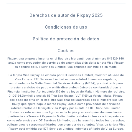
Derechos de autor de Pixpay 2025
Condiciones de uso
Política de protección de datos
Cookies
Pixpay, una empresa inscrita en el Registro Mercantil con el número 845 129 840,
actúa como proveedor de servicios de externalización de la tarjeta Visa Pixpay
en nombre de IDT Services Limited, una empresa constituida en Malta.
La tarjeta Visa Pixpay es emitida por IDT Services Limited, miembro afiliado de
Visa Europe. IDT Services Limited es una entidad financiera regulada,
autorizada por la Malta Financial Services Authority (MFSA), y autorizada para
prestar servicios de pago y emitir dinero electrónico de conformidad con la
Financial Institution Act (capítulo 376 de las leyes de Malta). Número de registro:
C 106164.Domicilio social: 85 Triq San Gwann, VLT 1165 La Valeta, Malta. Pixpay,
sociedad inscrita en el Registro Nacional de Empresas con el número 845 129
840 y que opera bajo la marca Pixpay, actúa como proveedor de servicios
externalizados de la tarjeta Visa Pixpay por cuenta de IDT Services Limited.
Todas las referencias que figuren en la tarjeta y en cualquier documentación
pertinente a «Transact Payments Malta Limited» deberán leerse e interpretarse
como referencias a «IDT Services Limited», que ha asumido todos los derechos,
obligaciones y responsabilidades como emisor de su tarjeta Visa. La tarjeta Visa
Pixpay está emitida por IDT Services Limited, miembro afiliado de Visa Europe.