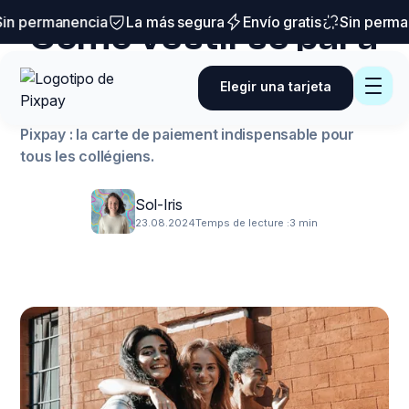
Trucos y consejos
n permanencia
La más segura
Envío gratis
Sin perman
Cómo vestirse para
ir al colegio: ideas y
Elegir una tarjeta
consejos
Pixpay : la carte de paiement indispensable pour
tous les collégiens.
Sol-Iris
23.08.2024
Temps de lecture :
3 min