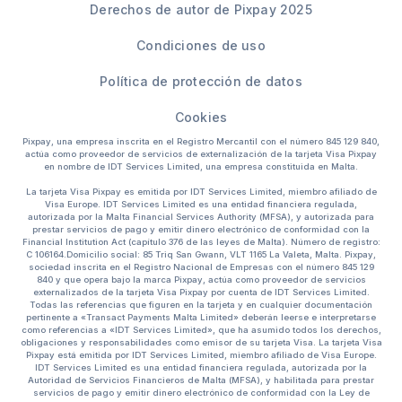
Derechos de autor de Pixpay 2025
Condiciones de uso
Política de protección de datos
Cookies
Pixpay, una empresa inscrita en el Registro Mercantil con el número 845 129 840,
actúa como proveedor de servicios de externalización de la tarjeta Visa Pixpay
en nombre de IDT Services Limited, una empresa constituida en Malta.
La tarjeta Visa Pixpay es emitida por IDT Services Limited, miembro afiliado de
Visa Europe. IDT Services Limited es una entidad financiera regulada,
autorizada por la Malta Financial Services Authority (MFSA), y autorizada para
prestar servicios de pago y emitir dinero electrónico de conformidad con la
Financial Institution Act (capítulo 376 de las leyes de Malta). Número de registro:
C 106164.Domicilio social: 85 Triq San Gwann, VLT 1165 La Valeta, Malta. Pixpay,
sociedad inscrita en el Registro Nacional de Empresas con el número 845 129
840 y que opera bajo la marca Pixpay, actúa como proveedor de servicios
externalizados de la tarjeta Visa Pixpay por cuenta de IDT Services Limited.
Todas las referencias que figuren en la tarjeta y en cualquier documentación
pertinente a «Transact Payments Malta Limited» deberán leerse e interpretarse
como referencias a «IDT Services Limited», que ha asumido todos los derechos,
obligaciones y responsabilidades como emisor de su tarjeta Visa. La tarjeta Visa
Pixpay está emitida por IDT Services Limited, miembro afiliado de Visa Europe.
IDT Services Limited es una entidad financiera regulada, autorizada por la
Autoridad de Servicios Financieros de Malta (MFSA), y habilitada para prestar
servicios de pago y emitir dinero electrónico de conformidad con la Ley de