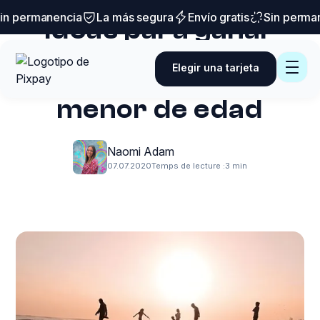
Trucos y consejos
n permanencia
La más segura
Envío gratis
Sin perman
Ideas para ganar
dinero en
Elegir una tarjeta
vacaciones siendo
menor de edad
Naomi Adam
07.07.2020
Temps de lecture :
3 min