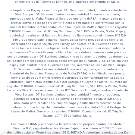
en nombre de IDT Services Limited, una empresa constituida en Malta.
La tarjeta Visa Pixpay es emitida por IDT Services Limited, miembro afiliado de
Visa Europe. IDT Services Limited es una entidad financiera regulada,
autorizada por la Malta Financial Services Authority (MFSA), y autorizada para
prestar servicios de pago y emitir dinero electrónico de conformidad con la
Financial Institution Act (capítulo 376 de las leyes de Malta). Número de registro:
C 106164.Domicilio social: 85 Triq San Gwann, VLT 1165 La Valeta, Malta. Pixpay,
sociedad inscrita en el Registro Nacional de Empresas con el número 845 129
840 y que opera bajo la marca Pixpay, actúa como proveedor de servicios
externalizados de la tarjeta Visa Pixpay por cuenta de IDT Services Limited.
Todas las referencias que figuren en la tarjeta y en cualquier documentación
pertinente a «Transact Payments Malta Limited» deberán leerse e interpretarse
como referencias a «IDT Services Limited», que ha asumido todos los derechos,
obligaciones y responsabilidades como emisor de su tarjeta Visa. La tarjeta Visa
Pixpay está emitida por IDT Services Limited, miembro afiliado de Visa Europe.
IDT Services Limited es una entidad financiera regulada, autorizada por la
Autoridad de Servicios Financieros de Malta (MFSA), y habilitada para prestar
servicios de pago y emitir dinero electrónico de conformidad con la Ley de
Entidades Financieras (capítulo 376 del Código de Leyes de Malta). Número de
registro: C 106164. Domicilio social: 85 Triq San Gwann, VLT 1165 La Valeta, Malta.
La tarjeta Visa Pixpay está emitida por IDT Services Limited, miembro afiliado de
Visa Europe. IDT Services Limited es una entidad financiera regulada,
autorizada por la Autoridad de Servicios Financieros de Malta (MFSA), y
habilitada para prestar servicios de pago y emitir dinero electrónico de
conformidad con la Ley de Entidades Financieras (capítulo 376 del Código de
Leyes de Malta). Número de registro: C 106164. Domicilio social: 85 Triq San
Gwann, VLT 1165 La Valeta, Malta.
Las cuentas IBAN y el acceso a la red SEPA son proporcionados por Modulr
Finance B.V., registrada en los Países Bajos con el número 81852401, con
domicilio social en Weteringschans 165 C, 1017 XD Amsterdam, autorizada por De