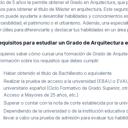
clo de 5 años te permite obtener el Grado en Arquitectura, que
os para obtener el título de Máster en arquitectura. Este segund
ro puede ayudarte a desarrollar habilidades y conocimientos esp
cesibilidad, el patrimonio o el urbanismo. Además, una especia
r útiles para diferenciarte y destacar tus habilidades en un área p
equisitos para estudiar un Grado de Arquitectura 
 quieres saber cómo cursar una formación de Grado de Arquit
formación sobre los requisitos que debes cumplir:
Haber obtenido el título de Bachillerato o equivalente
Realizar la prueba de acceso a la universidad (EBAU o EVAU)
universitario español (Ciclo Formativo de Grado Superior, otra 
Acceso a Mayores de 25 años, etc.)
Superar o contar con la nota de corte establecida por la uni
Dependiendo de la universidad o de la institución educativa 
llevar a cabo una prueba de admisión para evaluar tus habil