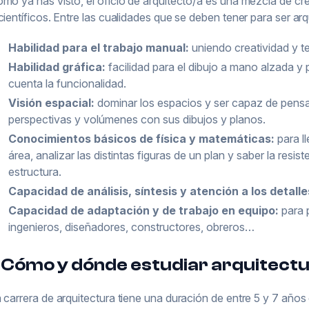
mo ya has visto, el oficio de arquitecto/a es una mezcla de cre
científicos. Entre las cualidades que se deben tener para ser ar
Habilidad para el trabajo manual:
uniendo creatividad y t
Habilidad gráfica:
facilidad para el dibujo a mano alzada y 
cuenta la funcionalidad.
Visión espacial:
dominar los espacios y ser capaz de pensa
perspectivas y volúmenes con sus dibujos y planos.
Conocimientos básicos de física y matemáticas:
para l
área, analizar las distintas figuras de un plan y saber la res
estructura.
Capacidad de análisis, síntesis y atención a los detalle
Capacidad de adaptación y de trabajo en equipo:
para 
ingenieros, diseñadores, constructores, obreros…
Cómo y dónde estudiar arquitect
 carrera de arquitectura tiene una duración de entre 5 y 7 años