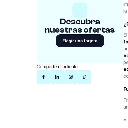
im
la
Descubra
¿
nuestras ofertas
El
Elegir una tarjeta
f
a
ed
pe
Comparte el artículo
ed
co
F
Tr
un