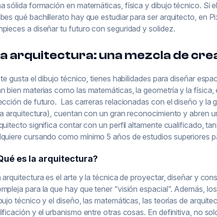
a sólida formación en matemáticas, física y dibujo técnico. Si e
bes qué bachillerato hay que estudiar para ser arquitecto, en 
pieces a diseñar tu futuro con seguridad y solidez.
a arquitectura: una mezcla de crea
 te gusta el dibujo técnico, tienes habilidades para diseñar esp
n bien materias como las matemáticas, la geometría y la física,
ección de futuro. Las carreras relacionadas con el diseño y la g
la arquitectura), cuentan con un gran reconocimiento y abren u
quitecto significa contar con un perfil altamente cualificado, ta
quiere cursando como mínimo 5 años de estudios superiores pa
Qué es la arquitectura?
 arquitectura es el arte y la técnica de proyectar, diseñar y const
mpleja para la que hay que tener “visión espacial”. Además, lo
bujo técnico y el diseño, las matemáticas, las teorías de arquitec
ificación y el urbanismo entre otras cosas. En definitiva, no so