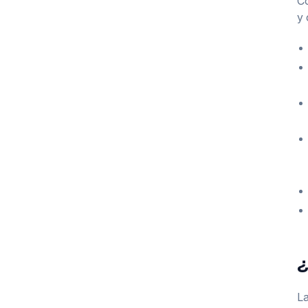
Co
y 
¿
La