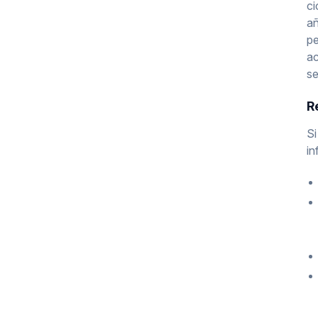
ci
añ
pe
ac
se
R
Si
in