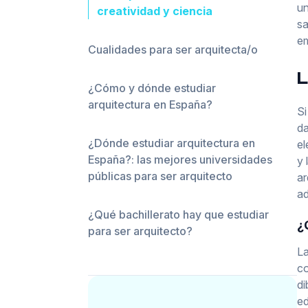
un
creatividad y ciencia
sa
em
Cualidades para ser arquitecta/o
L
¿Cómo y dónde estudiar
arquitectura en España?
Si
da
¿Dónde estudiar arquitectura en
el
España?: las mejores universidades
y 
públicas para ser arquitecto
ar
ad
¿Qué bachillerato hay que estudiar
¿
para ser arquitecto?
La
co
di
ed