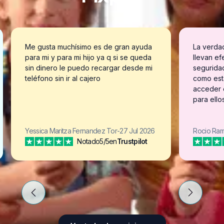
Me gusta muchísimo es de gran ayuda
La verda
para mi y para mi hijo ya q si se queda
llevan ef
sin dinero le puedo recargar desde mi
segurida
teléfono sin ir al cajero
como est
acceder 
para ellos
Yessica Maritza Fernandez Tor
-
27 Jul 2026
Rocio Ram
Notado
5/5
en
Trustpilot