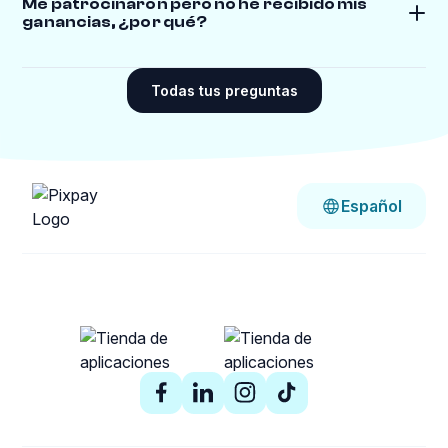
Me patrocinaron pero no he recibido mis
ganancias, ¿por qué?
Para recibir sus ganancias, debe :
- Abrir una cuenta Pixpay y verificar su identidad
Todas tus preguntas
- Su familiar debe haber verificado su identidad
- Su hijo adolescente debe activar y utilizar su
tarjeta física Una vez cumplidas estas
condiciones, el dinero se ingresará
automáticamente en la cuenta de sus padres.
Español