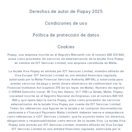
Derechos de autor de Pixpay 2025
Condiciones de uso
Política de protección de datos
Cookies
Pixpay, una empresa inscrita en el Registro Mercantil con el número 845 129 840,
actúa como proveedor de servicios de externalización de la tarjeta Visa Pixpay
en nombre de IDT Services Limited, una empresa constituida en Malta.
La tarjeta Visa Pixpay es emitida por IDT Services Limited, miembro afiliado de
Visa Europe. IDT Services Limited es una entidad financiera regulada,
autorizada por la Malta Financial Services Authority (MFSA), y autorizada para
prestar servicios de pago y emitir dinero electrónico de conformidad con la
Financial Institution Act (capítulo 376 de las leyes de Malta). Número de registro:
C 106164.Domicilio social: 85 Triq San Gwann, VLT 1165 La Valeta, Malta. Pixpay,
sociedad inscrita en el Registro Nacional de Empresas con el número 845 129
840 y que opera bajo la marca Pixpay, actúa como proveedor de servicios
externalizados de la tarjeta Visa Pixpay por cuenta de IDT Services Limited.
Todas las referencias que figuren en la tarjeta y en cualquier documentación
pertinente a «Transact Payments Malta Limited» deberán leerse e interpretarse
como referencias a «IDT Services Limited», que ha asumido todos los derechos,
obligaciones y responsabilidades como emisor de su tarjeta Visa. La tarjeta Visa
Pixpay está emitida por IDT Services Limited, miembro afiliado de Visa Europe.
IDT Services Limited es una entidad financiera regulada, autorizada por la