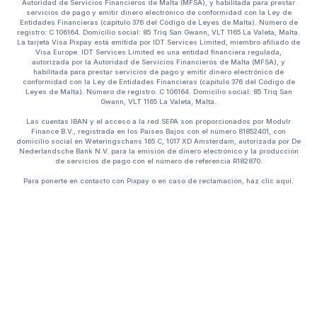
Autoridad de Servicios Financieros de Malta (MFSA), y habilitada para prestar
servicios de pago y emitir dinero electrónico de conformidad con la Ley de
Entidades Financieras (capítulo 376 del Código de Leyes de Malta). Número de
registro: C 106164. Domicilio social: 85 Triq San Gwann, VLT 1165 La Valeta, Malta.
La tarjeta Visa Pixpay está emitida por IDT Services Limited, miembro afiliado de
Visa Europe. IDT Services Limited es una entidad financiera regulada,
autorizada por la Autoridad de Servicios Financieros de Malta (MFSA), y
habilitada para prestar servicios de pago y emitir dinero electrónico de
conformidad con la Ley de Entidades Financieras (capítulo 376 del Código de
Leyes de Malta). Número de registro: C 106164. Domicilio social: 85 Triq San
Gwann, VLT 1165 La Valeta, Malta.
Las cuentas IBAN y el acceso a la red SEPA son proporcionados por Modulr
Finance B.V., registrada en los Países Bajos con el número 81852401, con
domicilio social en Weteringschans 165 C, 1017 XD Amsterdam, autorizada por De
Nederlandsche Bank N.V. para la emisión de dinero electrónico y la producción
de servicios de pago con el número de referencia R182870.
Para ponerte en contacto con Pixpay o en caso de reclamación, haz
clic
aquí.